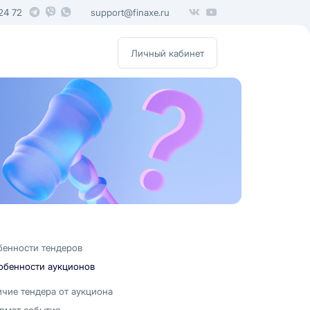
24 72
support@finaxe.ru
Личный кабинет
бенности тендеров
обенности аукционов
чие тендера от аукциона
рмат события