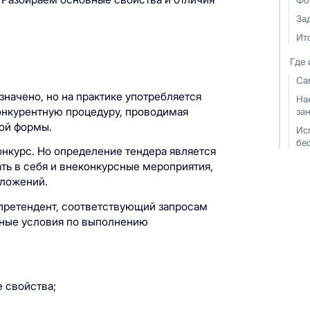
За
Ит
Где 
Са
значено, но на практике употребляется
На
онкурентную процедуру, проводимая
за
ной формы.
Ис
бе
нкурс. Но определение тендера является
ть в себя и внеконкурсные мероприятия,
дложений.
 претендент, соответствующий запросам
ьные условия по выполнению
е свойства;