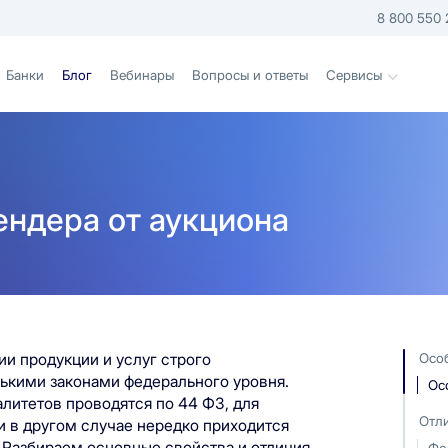
8 800 550 
Банки
Блог
Вебинары
Вопросы и ответы
Сервисы
ендера от аукциона
ии продукции и услуг строго
Осо
ькими законами федерального уровня.
Ос
алитетов проводятся по 44 ФЗ, для
Отли
и в другом случае нередко приходится
. Разбираем основные свойства и отличия
Фо