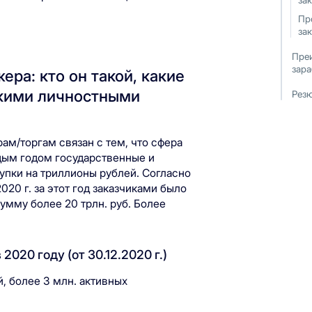
за
Пр
за
Пре
зара
ра: кто он такой, какие
акими личностными
Рез
ам/торгам связан с тем, что сфера
ждым годом государственные и
упки на триллионы рублей. Согласно
020 г. за этот год заказчиками было
мму более 20 трлн. руб. Более
2020 году (от 30.12.2020 г.)
, более 3 млн. активных