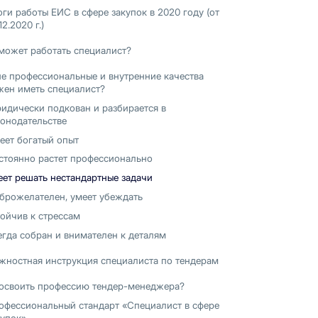
оги работы ЕИС в сфере закупок в 2020 году (от
12.2020 г.)
может работать специалист?
е профессиональные и внутренние качества
жен иметь специалист?
идически подкован и разбирается в
конодательстве
еет богатый опыт
стоянно растет профессионально
еет решать нестандартные задачи
брожелателен, умеет убеждать
тойчив к стрессам
егда собран и внимателен к деталям
жностная инструкция специалиста по тендерам
 освоить профессию тендер-менеджера?
офессиональный стандарт «Специалист в сфере