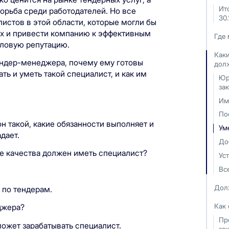
Ит
орьба среди работодателей. Но все
30.
листов в этой области, которые могли бы
гах и привести компанию к эффективным
Где 
еловую репутацию.
Каки
ендер-менеджера, почему ему готовы
дол
ть и уметь такой специалист, и как им
Юр
за
Им
По
н такой, какие обязанности выполняет и
Ум
дает.
До
е качества должен иметь специалист?
Ус
Вс
Дол
 по тендерам.
Как
джера?
Пр
ожет зарабатывать специалист.