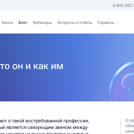
8 800 550 
Банки
Блог
Вебинары
Вопросы и ответы
Сервисы
о он и как им
ают о такой востребованной профессии,
О пр
обя
рый является связующим звеном между
каче
ко ценится на рынке тендерных услуг, а