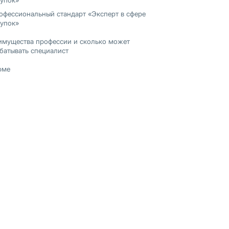
купок»
офессиональный стандарт «Эксперт в сфере
купок»
имущества профессии и сколько может
батывать специалист
юме