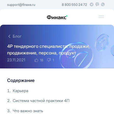
support@finaxe.ru
8 800 550 24 72
Блог
4P тендерного специалиста: продажи,
продвижение, персона, продукт
23.11.2021
18
1
Содержание
Карьера
Система частной практики 4П
Что важно знать